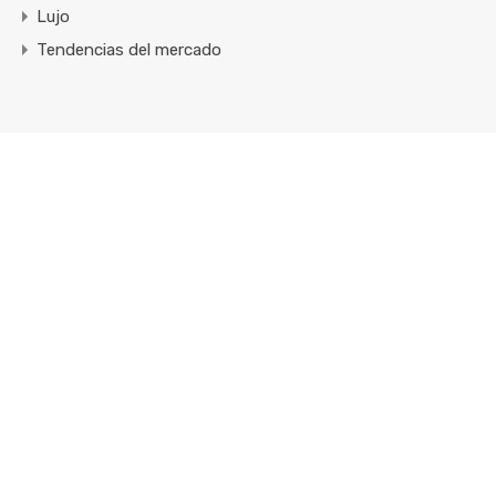
Lujo
Tendencias del mercado
Enlaces Rápidos
Inicio
Diseño de lista
Diseño de medio mapa